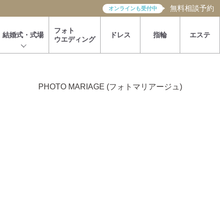
無料相談予約
オンラインも受付中
フォト
結婚式・式場
ドレス
指輪
エステ
ウエディング
国内挙式
リゾート・海外挙式
結婚式プロデュース
国内挙式
リゾート・海外挙式
結婚式プロデュース
PHOTO MARIAGE
(フォトマリアージュ)