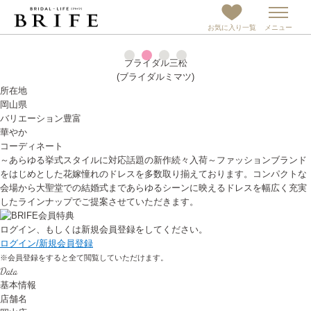
お気に入り一覧
メニュー
1
2
3
4
ブライダル三松
(ブライダルミマツ)
所在地
岡山県
バリエーション豊富
華やか
コーディネート
～あらゆる挙式スタイルに対応話題の新作続々入荷～ファッションブランド
をはじめとした花嫁憧れのドレスを多数取り揃えております。コンパクトな
会場から大聖堂での結婚式まであらゆるシーンに映えるドレスを幅広く充実
したラインナップでご提案させていただきます。
ログイン、もしくは新規会員登録をしてください。
ログイン/新規会員登録
※会員登録をすると全て閲覧していただけます。
Data
基本情報
店舗名