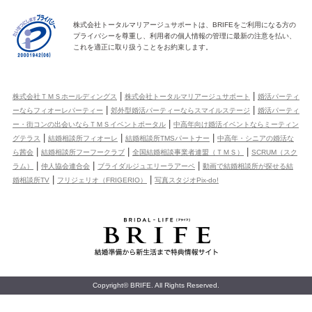
株式会社トータルマリアージュサポートは、BRIFEをご利用になる方の
プライバシーを尊重し、利用者の個人情報の管理に最新の注意を払い、
これを適正に取り扱うことをお約束します。
|
|
株式会社ＴＭＳホールディングス
株式会社トータルマリアージュサポート
婚活パーティ
|
|
ーならフィオーレパーティー
郊外型婚活パーティーならスマイルステージ
婚活パーティ
|
ー・街コンの出会いならＴＭＳイベントポータル
中高年向け婚活イベントならミーティン
|
|
|
グテラス
結婚相談所フィオーレ
結婚相談所TMSパートナー
中高年・シニアの婚活な
|
|
|
ら茜会
結婚相談所フーフークラブ
全国結婚相談事業者連盟（ＴＭＳ）
SCRUM（スク
|
|
|
ラム）
仲人協会連合会
ブライダルジュエリーラアーペ
動画で結婚相談所が探せる結
|
|
婚相談所TV
フリジェリオ（FRIGERIO）
写真スタジオPix-do!
Copyright© BRIFE. All Rights Reserved.